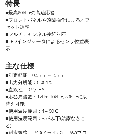
特長
■最高80kHzの高速応答
■フロントパネルや遠隔操作によるオフ
セット調整
■マルチチャンネル接続対応
■LEDインジケータによるセンサ位置表
示
主な仕様
■測定範囲：0.5mm～15mm
■出力分解能：0.004%
■直線性：0.5% F.S.
■応答周波数：1kHz, 10kHz, 80kHzに切
替え可能
■使用温度範囲：4～50℃
■使用湿度範囲：95%以下(結露なきこ
と)
■耐水規格：IP40(ドライバ)、IP67(プロ