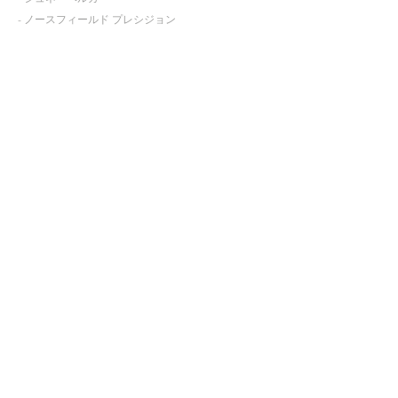
- ノースフィールド プレシジョン
アプリケーション
会社案内
お問い合わせ
ピーアンドシー​株式会社
〒220-0004
神奈川県横浜市西区北幸2丁目10番39号 日総第5
ビル10階
+81(0) 45-311-8651
Copyright©2022 P&C LTD. All Rights
Reserved.