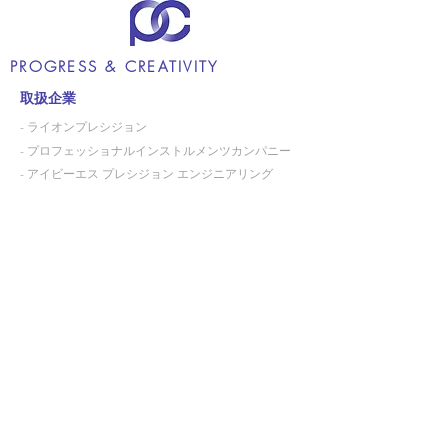
PROGRESS & CREATIVITY
取扱企業
- ライオンプレシジョン
- プロフェッショナルインストルメンツカンパニー
- アイビーエス プレシジョン エンジニアリング
- シュネーベルガー
- ノースフィールド プレシジョン
アプリケーション
会社案内
お問い合わせ
ピーアンドシー​株式会社
〒220-0004
神奈川県横浜市西区北幸2丁目10番39号 日総第5
ビル10階