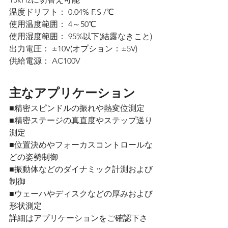
温度ドリフト： 0.04% F.S /℃
使用温度範囲： 4～50℃
使用湿度範囲： 95%以下(結露なきこと)
出力電圧： ±10V(オプション：±5V)
供給電源： AC100V
主なアプリケーション
■精密スピンドルの振れや熱変位測定
■精密ステージの真直度やステップ送り
測定
■位置決めやフォーカスコントロールな
どの姿勢制御
■振動体などのダイナミック計測および
制御
■ウェーハやディスクなどの厚みおよび
形状測定
詳細はアプリケーションをご確認下さ