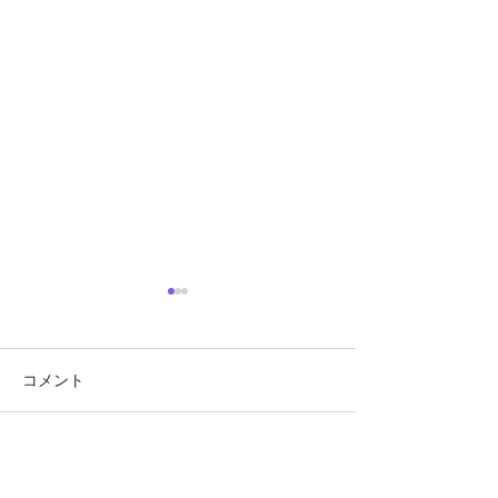
コメント
モデル CPL490
モデル CPL590
コメントを追加…