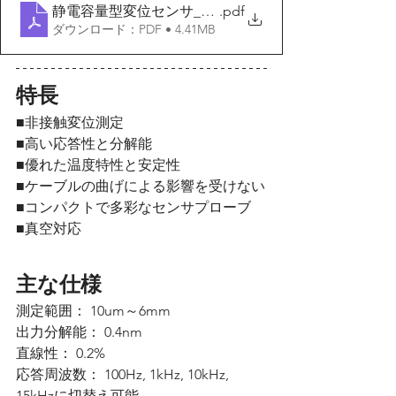
静電容量型変位センサ__2024v2
.pdf
ダウンロード：PDF • 4.41MB
特長
■非接触変位測定
■高い応答性と分解能
■優れた温度特性と安定性
■ケーブルの曲げによる影響を受けない
■コンパクトで多彩なセンサプローブ
■真空対応
主な仕様
測定範囲： 10um～6mm
出力分解能： 0.4nm
直線性： 0.2%
応答周波数： 100Hz, 1kHz, 10kHz, 
15kHzに切替え可能